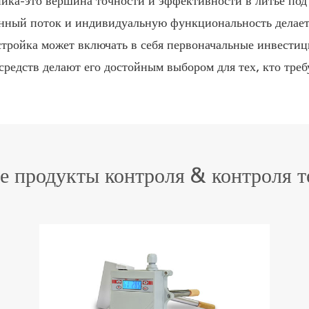
ника-это вершина точности и эффективности в литье под
анный поток и индивидуальную функциональность делает
астройка может включать в себя первоначальные инвести
средств делают его достойным выбором для тех, кто треб
е продукты контроля & контроля т