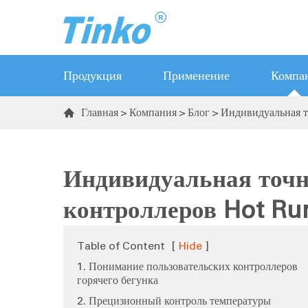
Продукция
Применение
Компа
Главная
Компания
Блог
Индивидуальная т

Горячий регулятор бегуна
Последовательность клапан ворота
Индивидуальная точн
контроллер
контроллеров Hot Ru
Регулятор температуры
Передатчик температуры & влажности
Table of Content
[
Hide
]
1. Понимание пользовательских контроллеров
горячего бегунка
2. Прецизионный контроль температуры