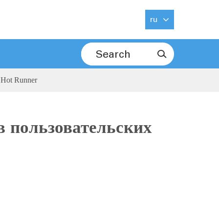
ru

 Hot Runner
в пользовательских